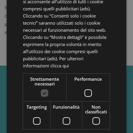
si acconsente all’utilizzo di tutti i cookie
9,8
Staff
compresi quelli pubblicitari (ads).
Cliccando su “Consenti solo i cookie
9,3
Comfort
tecnici” saranno utilizzati solo i cookie
9,2
Servizi
necessari al funzionamento del sito web.
Posizione
9,3
Cliccando su “Mostra dettagli” è possibile
esprimere la propria volontà in merito
VEDI TUTTE LE OPINIONI
all’utilizzo dei cookie compresi quelli
pubblicitari (ads). Per ulteriori
informazioni
clicca qui
Strettamente
Performance
necessari
Targeting
Funzionalità
Non
classificati
via Carducci, 125