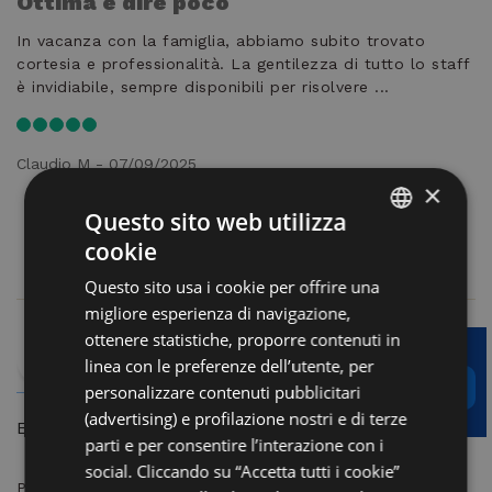
Ottima è dire poco
E
In vacanza con la famiglia, abbiamo subito trovato
Ot
cortesia e professionalità. La gentilezza di tutto lo staff
pe
è invidiabile, sempre disponibili per risolvere ...
vi
Claudio M - 07/09/2025
gi
×
Questo sito web utilizza
cookie
ITALIAN
Questo sito usa i cookie per offrire una
ENGLISH
migliore esperienza di navigazione,
GERMAN
ottenere statistiche, proporre contenuti in
linea con le preferenze dell’utente, per
FRENCH
9,1
personalizzare contenuti pubblicitari
RUSSIAN
(advertising) e profilazione nostri e di terze
Eccellente
parti e per consentire l’interazione con i
social. Cliccando su “Accetta tutti i cookie”
9,5
Pulizia