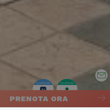
visitatori,
informazioni su
sessioni e
come l'utente
campagne per
finale utilizza il
rapporti di
sito Web e
analisi dei siti
qualsiasi
pubblicità che
_gid
1 giorno
Questo cooki
Google LLC
l'utente finale
è impostato 
.hotelprincipe.info
potrebbe aver
Google
visto prima di
Analytics.
visitare il sito
Memorizza e
Web.
aggiorna un
valore univo
_gcl_au
2 mesi 4
Questo cookie è
Google LLC
per ogni
settimane
impostato da
.hotelprincipe.info
pagina visita
Doubleclick e
e viene
fornisce
utilizzato per
informazioni su
contare e
come l'utente
tenere traccia
finale utilizza il
delle
sito Web e
visualizzazion
qualsiasi
di pagina.
pubblicità che
l'utente finale
_ga_L5JDWZSQN0
.hotelprincipe.info
1 anno 1
Questo cooki
potrebbe aver
mese
viene utilizza
visto prima di
da Google
visitare il sito
Analytics per
Web.
mantenere lo
PRENOTA ORA
stato della
sessione.
_ga_98FWSF5QEH
.hotelprincipe.info
1 anno 1
Questo cooki