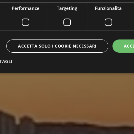
Performance
Targeting
Funzionalità
ACCETTA SOLO I COOKIE NECESSARI
ACC
TAGLI
ttamente necessari
Performance
Targeting
Funzionalità
Non classif
 necessari consentono le funzionalità principali del sito web come l'accesso dell'utente 
 web non può essere utilizzato correttamente senza i cookie strettamente necessari.
Provider / Dominio
Scadenza
Descrizione
5 mesi 4
Google reCAPTCHA imposta un cookie nec
Google LLC
settimane
(_GRECAPTCHA) quando viene eseguito allo
www.google.com
sua analisi dei rischi.