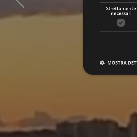
Strettamente
necessari
MOSTRA DET
Stre
I cookie strettamente
dell'account. Il sito
Nome
_GRECAPTCHA