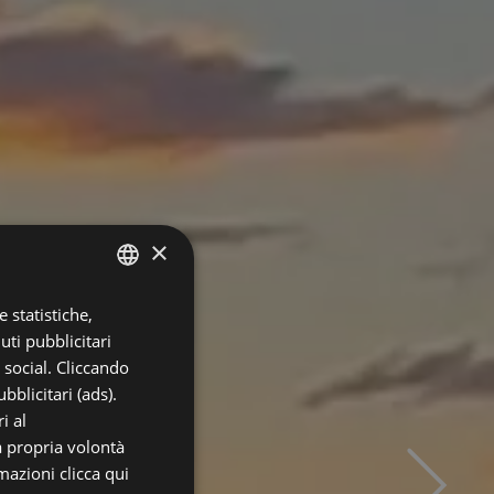
×
 statistiche,
ITALIAN
uti pubblicitari
ENGLISH
i social. Cliccando
GERMAN
bblicitari (ads).
i al
FRENCH
a propria volontà
RUSSIAN
rmazioni
clicca qui