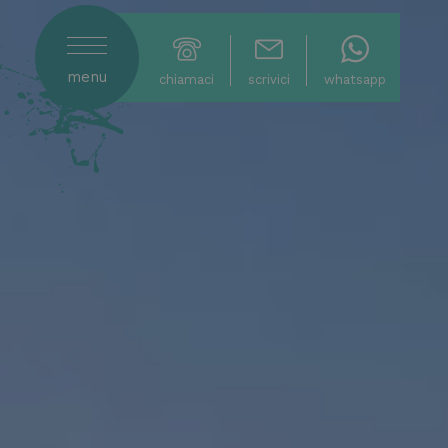
menu
chiamaci
scrivici
whatsapp