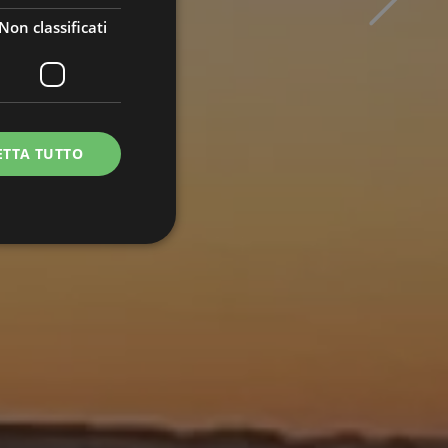
Non classificati
ETTA TUTTO
icati
e la gestione
essario
 scopo di fornire la