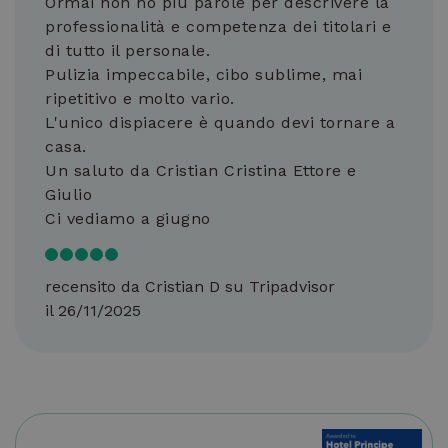
Ormai non ho più parole per descrivere la
qua
eseg
professionalità e competenza dei titolari e
sco
di tutto il personale.
forn
anal
Pulizia impeccabile, cibo sublime, mai
risch
ripetitivo e molto vario.
_dc_gtm_UA-
.hotelprincipe.info
55
Que
L'unico dispiacere è quando devi tornare a
214163681-1
secondi
è as
siti
casa.
util
Goo
Un saluto da Cristian Cristina Ettore e
Man
cari
Giulio
scri
Ci vediamo a giugno
in u
Lad
util
esse
con
recensito da Cristian D su Tripadvisor
com
str
il 26/11/2025
nec
poic
esso
pot
non
cor
La f
nom
num
uni