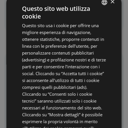
×
Questo sito web utilizza
recensito da Cristian D su Tripadvisor
cookie
ITALIAN
il 27/10/2023
Questo sito usa i cookie per offrire una
ENGLISH
migliore esperienza di navigazione,
GERMAN
ottenere statistiche, proporre contenuti in
linea con le preferenze dell’utente, per
FRENCH
personalizzare contenuti pubblicitari
RUSSIAN
(advertising) e profilazione nostri e di terze
“
Eccellente
”
parti e per consentire l’interazione con i
social. Cliccando su “Accetta tutti i cookie”
Ottimo servizio generale e in sala pranzo.
si acconsente all’utilizzo di tutti i cookie
Cibo ottimo per qualità e scelta. Posizione
compresi quelli pubblicitari (ads).
vicina alla spiaggia e alla via dei negozi e
Cliccando su “Consenti solo i cookie
ristoranti. Posteggio auto gratuito.
tecnici” saranno utilizzati solo i cookie
Eccezionale il tutto compreso.
necessari al funzionamento del sito web.
Cliccando su “Mostra dettagli” è possibile
esprimere la propria volontà in merito
recensito da giuliano2457 su Tripadvisor