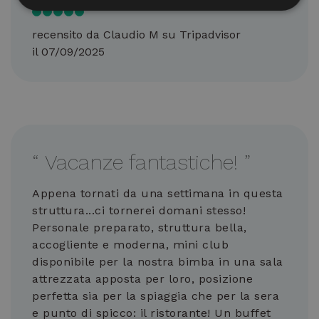
recensito da Claudio M su Tripadvisor
Strettamente necessari
Performance
il 07/09/2025
Targeting
Funzionalità
Non classificati
I cookie strettamente necessari consentono le
funzionalità principali del sito web come l'accesso
dell'utente e la gestione dell'account. Il sito web non
può essere utilizzato correttamente senza i cookie
strettamente necessari.
Nome
Provider / Dominio
Scadenza
Des
“
Vacanze fantastiche!
”
CookieScriptConsent
4
Que
CookieScript
settimane
vien
.hotelprincipe.info
Appena tornati da una settimana in questa
2 giorni
dal 
Coo
struttura...ci tornerei domani stesso!
Scri
rico
Personale preparato, struttura bella,
pref
con
accogliente e moderna, mini club
cook
disponibile per la nostra bimba in una sala
visi
nece
attrezzata apposta per loro, posizione
il b
cook
perfetta sia per la spiaggia che per la sera
Coo
e punto di spicco: il ristorante! Un buffet
Scr