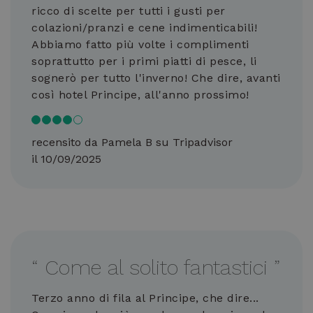
funz
ricco di scelte per tutti i gusti per
cor
colazioni/pranzi e cene indimenticabili!
XSRF-TOKEN
www.hotelprincipe.info
1 ora 59
Que
Abbiamo fatto più volte i complimenti
minuti
è st
per 
soprattutto per i primi piatti di pesce, li
la s
sito
sognerò per tutto l'inverno! Che dire, avanti
atta
Site
così hotel Principe, all'anno prossimo!
Forg
__cf_bm
29 minuti
Que
Cloudflare Inc.
54
vien
.vimeo.com
recensito da Pamela B su Tripadvisor
secondi
per 
tra 
il 10/09/2025
bot.
van
per 
al f
effe
rapp
sull
prop
Web
_GRECAPTCHA
5 mesi 4
Goo
“
Come al solito fantastici
”
Google LLC
settimane
reC
www.google.com
imp
coo
Terzo anno di fila al Principe, che dire...
nec
(_G