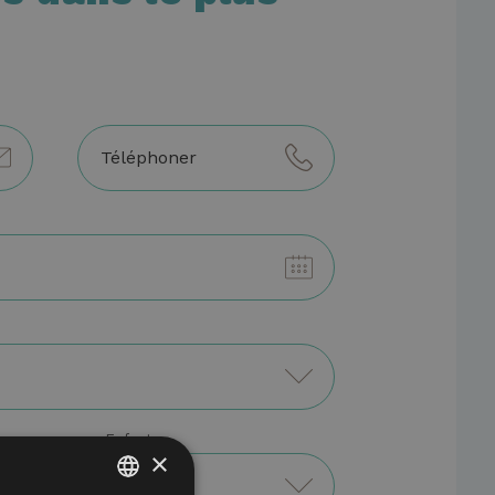
enfants
×