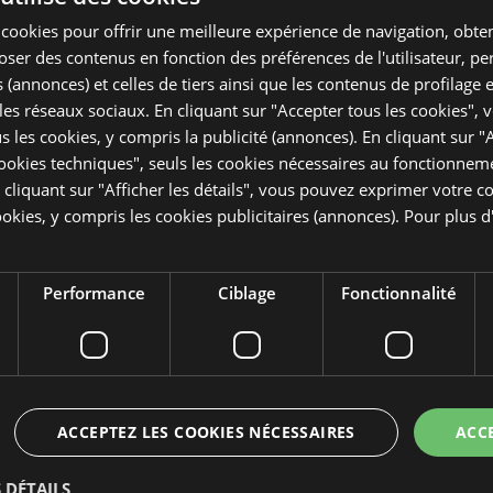
s cookies pour offrir une meilleure expérience de navigation, obte
poser des contenus en fonction des préférences de l'utilisateur, p
 (annonces) et celles de tiers ainsi que les contenus de profilage 
 les réseaux sociaux. En cliquant sur "Accepter tous les cookies",
ous les cookies, y compris la publicité (annonces). En cliquant sur "
okies techniques", seuls les cookies nécessaires au fonctionnem
En cliquant sur "Afficher les détails", vous pouvez exprimer votre
cookies, y compris les cookies publicitaires (annonces). Pour plus 
té
je souhaite recevoir des offres exclusives
ées
!
j'autorise l’envoi de communications et
 par
newsletters.
Performance
Ciblage
Fonctionnalité
ACCEPTEZ LES COOKIES NÉCESSAIRES
ACC
 DÉTAILS