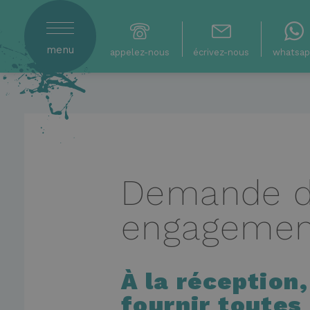
menu
appelez-nous
écrivez-nous
whatsa
Demande de
engagemen
À la réception,
fournir toutes