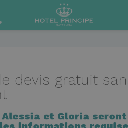
pp
 devis gratuit san
t
 Alessia et Gloria seront
 les informations requise