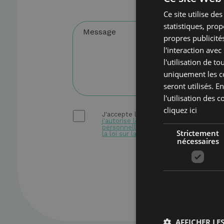
Ce site utilise de
statistiques, pro
propres publicités
l'interaction avec
l'utilisation de t
uniquement les co
seront utilisés. 
l'utilisation des 
cliquez ici
j'accepte la politique de confidentiali
j'autorise le traitement de mes donn
personnelles dans les limites établies
Strictement
la loi sur la confidentialité.
nécessaires
AFFICHER LES