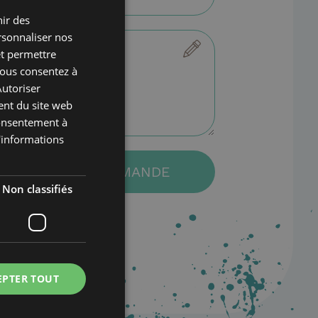
nir des
ITALIAN
ersonnaliser nos
ENGLISH
et permettre
GERMAN
 vous consentez à
Autoriser
FRENCH
ent du site web
RUSSIAN
 consentement à
d'informations
ENVOYER DEMANDE
Non classifiés
EPTER TOUT