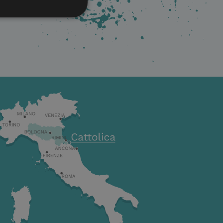
fiés
 des utilisateurs et
aires.
ssaire
le but de fournir
 du site en
 requêtes intersites.
izzano Google Tag
in una pagina.
siderato come
o, altri script
 La fine del nome è
ficatore per un
-Script.com pour
t des visiteurs en
la bannière de
rectement.