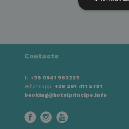
Str
Les cookies stricteme
la gestion des compte
Nom
_GRECAPTCHA
Contacts
XSRF-TOKEN
t:
+39 0541 963223
_dc_gtm_UA-
Whatsapp:
+39 391 411 5781
214163681-1
booking@hotelprincipe.info
CookieScriptConse